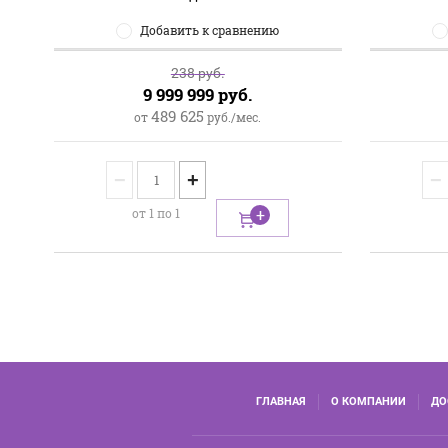
Добавить к сравнению
238
руб.
9 999 999
руб.
489 625
от
руб./мес.
−
+
−
от 1 по 1
ГЛАВНАЯ
О КОМПАНИИ
ДО