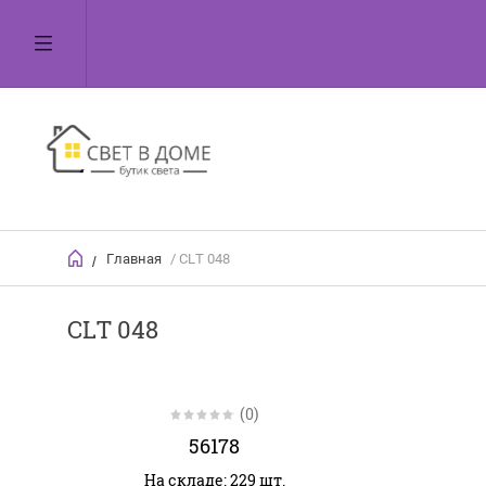
Главная
/ CLT 048
/
CLT 048
(0)
56178
На складе: 229 шт.